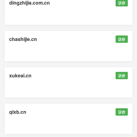
dingzhijia.com.cn
议价
chashijie.cn
议价
xukeai.cn
议价
qlxb.cn
议价