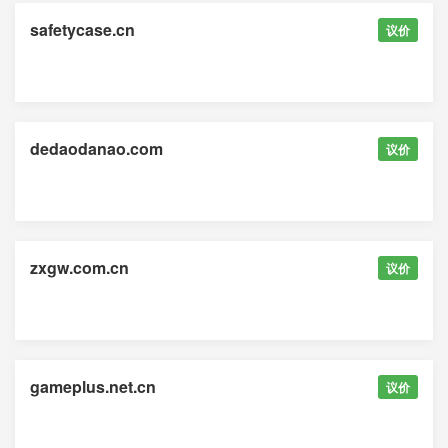
safetycase.cn
议价
dedaodanao.com
议价
zxgw.com.cn
议价
gameplus.net.cn
议价