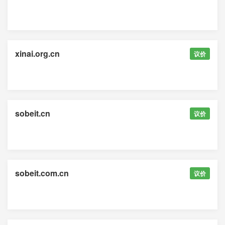
xinai.org.cn
议价
sobeit.cn
议价
sobeit.com.cn
议价