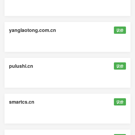
yanglaotong.com.cn
议价
pulushi.cn
议价
smartcs.cn
议价