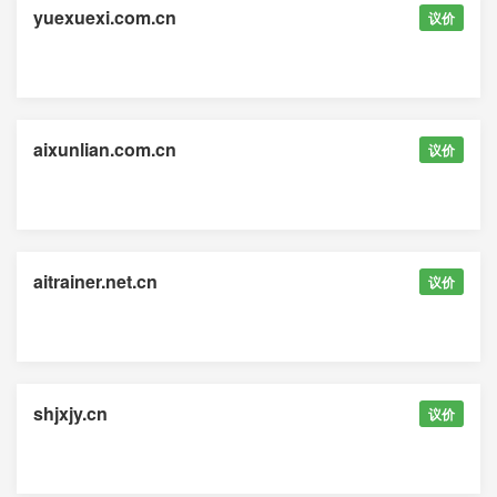
yuexuexi.com.cn
议价
aixunlian.com.cn
议价
aitrainer.net.cn
议价
shjxjy.cn
议价