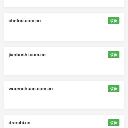
chefou.com.cn
议价
jianboshi.com.cn
议价
wurenchuan.com.cn
议价
drarchi.cn
议价