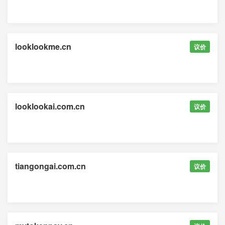
looklookme.cn
议价
looklookai.com.cn
议价
tiangongai.com.cn
议价