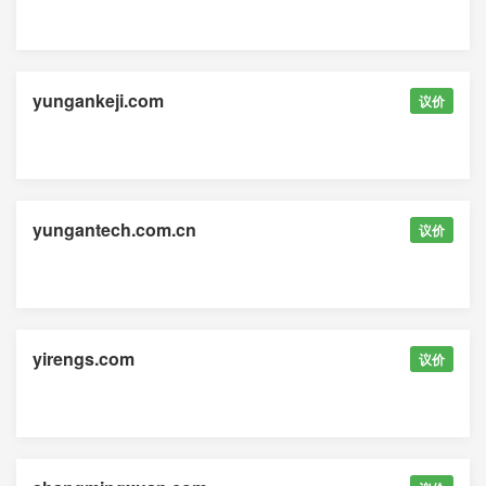
yungankeji.com
议价
yungantech.com.cn
议价
yirengs.com
议价