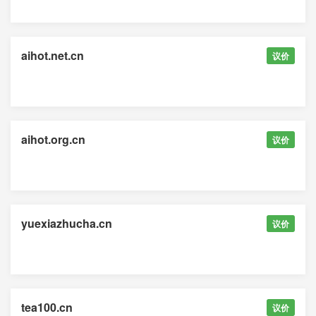
aihot.net.cn
议价
aihot.org.cn
议价
yuexiazhucha.cn
议价
tea100.cn
议价