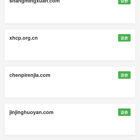
shangmingxuan.com
议价
xhcp.org.cn
议价
chenpirenjia.com
议价
jinjinghuoyan.com
议价