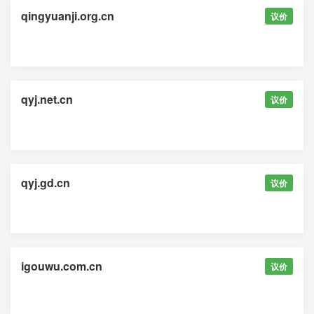
qingyuanji.org.cn
议价
qyj.net.cn
议价
qyj.gd.cn
议价
igouwu.com.cn
议价