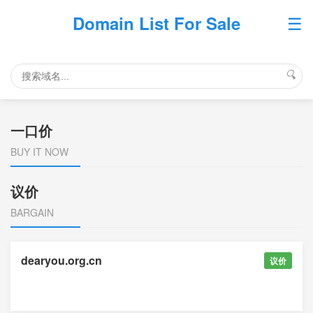
☰
Domain List For Sale
🔍
一口价
BUY IT NOW
议价
BARGAIN
dearyou.org.cn
议价