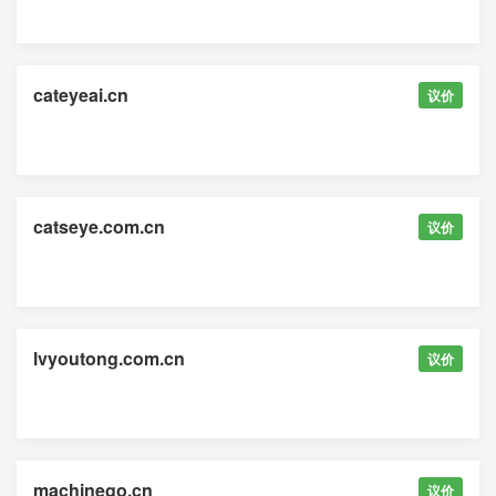
cateyeai.cn
议价
catseye.com.cn
议价
lvyoutong.com.cn
议价
machinego.cn
议价