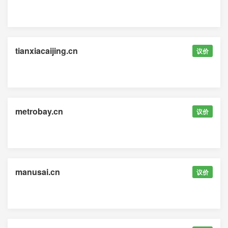
tianxiacaijing.cn
议价
metrobay.cn
议价
manusai.cn
议价