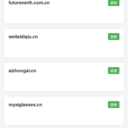
futureearth.com.cn
议价
weilaidiqiu.cn
议价
aizhongai.cn
议价
myaiglasses.cn
议价