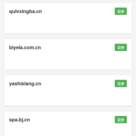
qulvxingba.cn
议价
biyela.com.cn
议价
yashixiang.cn
议价
spa.bj.cn
议价