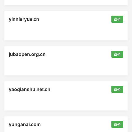
yinnieryue.cn
议价
jubaopen.org.cn
议价
yaoqianshu.net.cn
议价
yunganai.com
议价