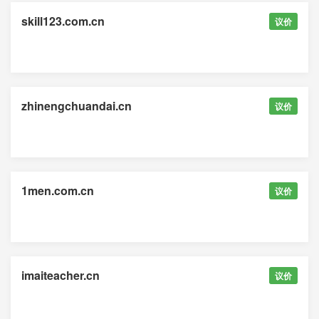
skill123.com.cn
议价
zhinengchuandai.cn
议价
1men.com.cn
议价
imaiteacher.cn
议价