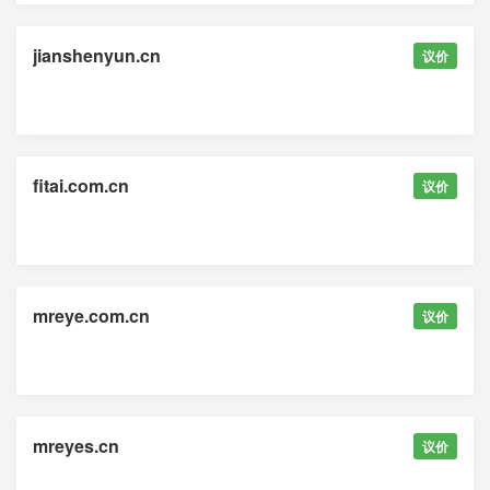
jianshenyun.cn
议价
fitai.com.cn
议价
mreye.com.cn
议价
mreyes.cn
议价